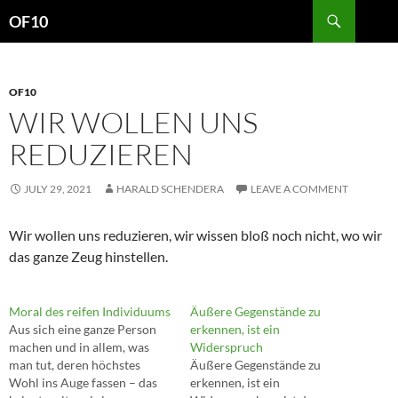
Search
OF10
SKIP
TO
CONTENT
OF10
WIR WOLLEN UNS
REDUZIEREN
JULY 29, 2021
HARALD SCHENDERA
LEAVE A COMMENT
Wir wollen uns reduzieren, wir wissen bloß noch nicht, wo wir
das ganze Zeug hinstellen.
Moral des reifen Individuums
Äußere Gegenstände zu
Aus sich eine ganze Person
erkennen, ist ein
machen und in allem, was
Widerspruch
man tut, deren höchstes
Äußere Gegenstände zu
Wohl ins Auge fassen – das
erkennen, ist ein