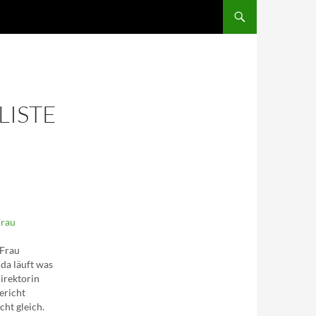
SKIP TO CONTENT
LISTE
Frau
 Frau
 da läuft was
Direktorin
ericht
cht gleich.