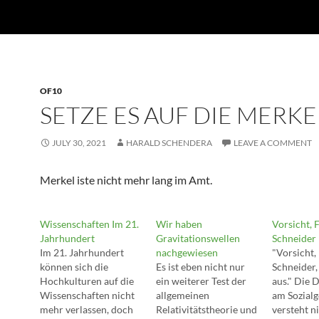
OF10
SETZE ES AUF DIE MERKE
JULY 30, 2021
HARALD SCHENDERA
LEAVE A COMMENT
Merkel iste nicht mehr lang im Amt.
Wissenschaften Im 21.
Wir haben
Vorsicht, 
Jahrhundert
Gravitationswellen
Schneider
Im 21. Jahrhundert
nachgewiesen
"Vorsicht,
können sich die
Es ist eben nicht nur
Schneider,
Hochkulturen auf die
ein weiterer Test der
aus." Die 
Wissenschaften nicht
allgemeinen
am Sozialg
mehr verlassen, doch
Relativitätstheorie und
versteht ni