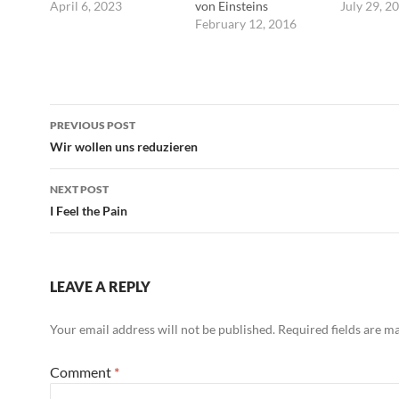
sie werden, in der
April 6, 2023
von Einsteins
"Ihr Sexua
July 29, 2
zweiten Hälfte dieses
Vorhersagen. Es ist vor
February 12, 2016
nicht tief 
Jahrhunderts, eine
allem ein Portal in eine
Ihnen gek
Wiederauferstehung
phänomenale Zukunft
jetzt läuft
des Bürgers erleben. --
der Astronomie, die
Samenflüss
-Paul Ricœur
nun nicht mehr
ihrer Sche
Post
ausschließlich auf
Matraze", s
PREVIOUS POST
elektromagnetischen
"Franz, H
navigation
Wir wollen uns reduzieren
Signalen beruht. ---
Während F
Samaya Nissanke
geht, lege
ihre Seite.
NEXT POST
Sie…
I Feel the Pain
LEAVE A REPLY
Your email address will not be published.
Required fields are 
Comment
*