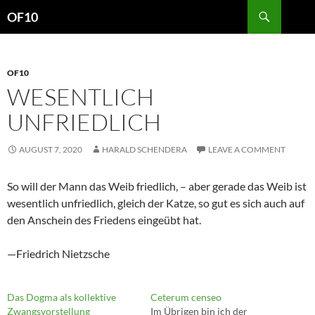
Search
OF10
SKIP
TO
CONTENT
OF10
WESENTLICH
UNFRIEDLICH
AUGUST 7, 2020
HARALD SCHENDERA
LEAVE A COMMENT
So will der Mann das Weib friedlich, – aber gerade das Weib ist
wesentlich unfriedlich, gleich der Katze, so gut es sich auch auf
den Anschein des Friedens eingeübt hat.
—Friedrich Nietzsche
Das Dogma als kollektive
Ceterum censeo
Zwangsvorstellung
Im Übrigen bin ich der