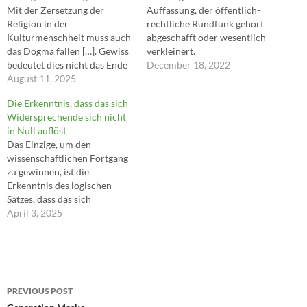
Mit der Zersetzung der
Auffassung, der öffentlich-
Religion in der
rechtliche Rundfunk gehört
Kulturmenschheit muss auch
abgeschafft oder wesentlich
das Dogma fallen […]. Gewiss
verkleinert.
bedeutet dies nicht das Ende
December 18, 2022
des Dogmas überhaupt. An
August 11, 2025
die Stelle des religiösen
Die Erkenntnis, dass das sich
Dogmas wird ein anderes,
Widersprechende sich nicht
vielleicht das sozialistische
in Null auflöst
oder das wissenschaftliche,
Das Einzige, um den
treten. Seine
wissenschaftlichen Fortgang
Erscheinungsformen und
zu gewinnen, ist die
psychischen Wirkungen
Erkenntnis des logischen
werden von denen des
Satzes, dass das sich
religösen nicht…
Widersprechende sich nicht
April 3, 2025
in Null, in das abstrakte
Nichts auflöst, sondern
wesentlich nur in die
Negation seines besonderen
Post
Inhalts. ---Georg Wilhelm
PREVIOUS POST
Friedrich Hegel