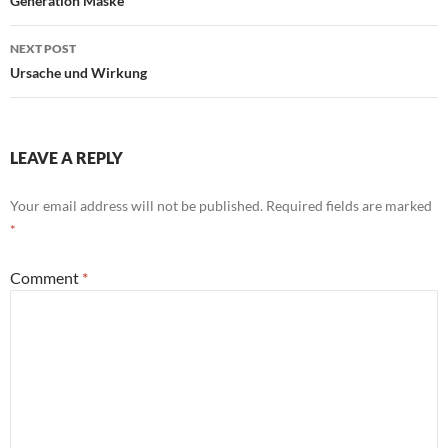
navigation
Generation Maske
NEXT POST
Ursache und Wirkung
LEAVE A REPLY
Your email address will not be published.
Required fields are marked
*
Comment
*