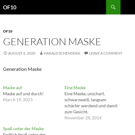
Search
OF10
SKIP
TO
CONTENT
OF10
GENERATION MASKE
AUGUST 6, 2020
HARALD SCHENDERA
LEAVE A COMMENT
Generation Maske
Maske auf
Eine Maske
Maske auf und durch!
Eine Maske, unscharf,
March 19, 2023
schwarzweiß, langsam
schärfer werdend und damit
zum Gesicht.
November 28, 2014
Spaß unter der Maske
Endlich Spaß unter der