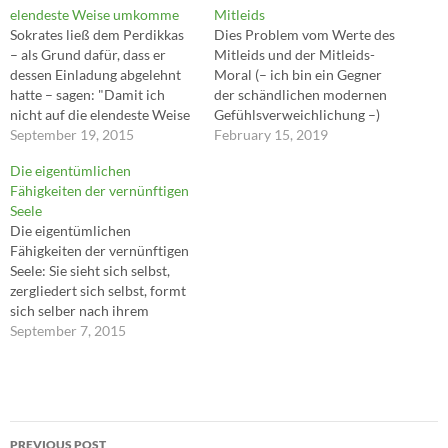
elendeste Weise umkomme
Mitleids
Sokrates ließ dem Perdikkas
Dies Problem vom Werte des
– als Grund dafür, dass er
Mitleids und der Mitleids-
dessen Einladung abgelehnt
Moral (– ich bin ein Gegner
hatte – sagen: "Damit ich
der schändlichen modernen
nicht auf die elendeste Weise
Gefühlsverweichlichung –)
umkomme", das heißt, damit
September 19, 2015
scheint zunächst nur etwas
February 15, 2019
ich nicht, wenn ich Gutes
Vereinzeltes, ein
Die eigentümlichen
empfangen habe, in die Lage
Fragezeichen für sich; wer
Fähigkeiten der vernünftigen
komme, es nicht erwidern zu
aber einmal hier
Seele
können. ---Marc Aurel
hängenbleibt, hier fragen
Die eigentümlichen
lernt, dem wird es gehen, wie
Fähigkeiten der vernünftigen
es mir ergangen ist – eine
Seele: Sie sieht sich selbst,
ungeheure neue Aussicht…
zergliedert sich selbst, formt
sich selber nach ihrem
Willen, erntet selber die
September 7, 2015
Frucht, die sie trägt – denn
die Früchte der Pflanzen und
die entsprechenden
Erzeugnisse der Tiere ernten
Post
andere –, sie erreicht ihr
PREVIOUS POST