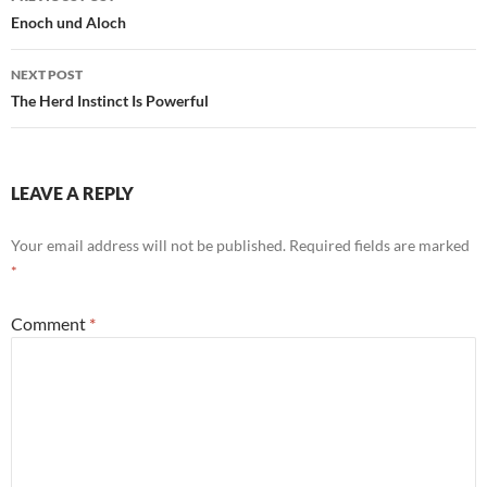
eigentümliches Ziel, wo auch
navigation
Enoch und Aloch
immer das…
NEXT POST
The Herd Instinct Is Powerful
LEAVE A REPLY
Your email address will not be published.
Required fields are marked
*
Comment
*