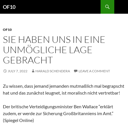
Search
OF10
SKIP
TO
CONTENT
OF10
SIE HABEN UNS IN EINE
UNMÖGLICHE LAGE
GEBRACHT
JULY 7, 2022
HARALD SCHENDERA
LEAVE A COMMENT
Zu wissen, dass jemand jemanden mutmaßlich mal begrapscht
hat und das zunächst leugnet, ist moralisch nicht vertretbar!
Der britische Verteidigungsminister Ben Wallace “erklärt
zudem, er werde zur Sicherung Großbritanniens im Amt.”
(Spiegel Online)