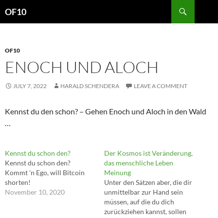
Search
OF10
SKIP
TO
CONTENT
OF10
ENOCH UND ALOCH
JULY 7, 2022
HARALD SCHENDERA
LEAVE A COMMENT
Kennst du den schon? – Gehen Enoch und Aloch in den Wald
…
Kennst du schon den?
Der Kosmos ist Veränderung,
Kennst du schon den?
das menschliche Leben
Kommt 'n Ego, will Bitcoin
Meinung
shorten!
Unter den Sätzen aber, die dir
November 10, 2020
unmittelbar zur Hand sein
müssen, auf die du dich
zurückziehen kannst, sollen