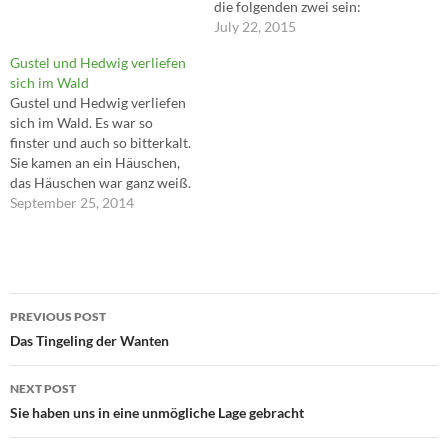
die folgenden zwei sein:
Erstens, dass die Dinge nicht
July 22, 2015
die Seele berühren, sondern
Gustel und Hedwig verliefen
außerhalb dieser regungslos
sich im Wald
dastehen, dass vielmehr die
Gustel und Hedwig verliefen
Beunruhigungen
sich im Wald. Es war so
ausschließlich aus der
finster und auch so bitterkalt.
Meinung in uns kommen. Und
Sie kamen an ein Häuschen,
zweitens, dass all…
das Häuschen war ganz weiß.
Es war aus reinem Zucker
September 25, 2014
und hatte einen Preis. Der
Preis war die Gesundheit,
damit es jeder weiß. Die
Hedwig wusst es besser, doch
Post
sie…
PREVIOUS POST
navigation
Das Tingeling der Wanten
NEXT POST
Sie haben uns in eine unmögliche Lage gebracht