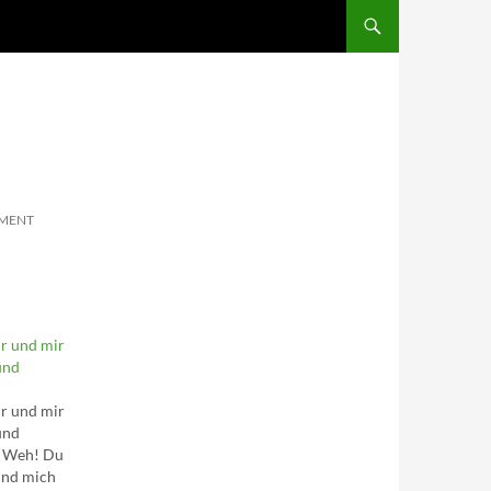
SKIP TO CONTENT
MMENT
ir und mir
und
ir und mir
und
; Weh! Du
und mich