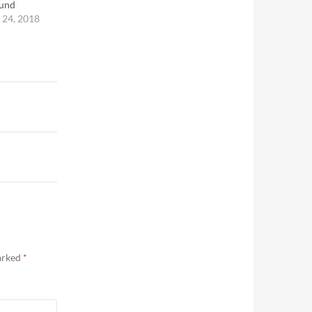
 und
---Friedrich
24, 2018
marked
*