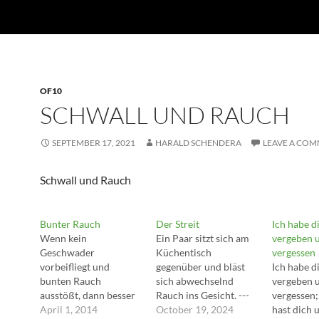
OF10
SCHWALL UND RAUCH
SEPTEMBER 17, 2021
HARALD SCHENDERA
LEAVE A CO
Schwall und Rauch
Bunter Rauch
Der Streit
Ich habe d
Wenn kein
Ein Paar sitzt sich am
vergeben 
Geschwader
Küchentisch
vergessen
vorbeifliegt und
gegenüber und bläst
Ich habe d
bunten Rauch
sich abwechselnd
vergeben 
ausstößt, dann besser
Rauch ins Gesicht. ---
vergessen
gleich seinen
April 1, 2014
Du Schlampe! --- Du
October 19, 2024
hast dich 