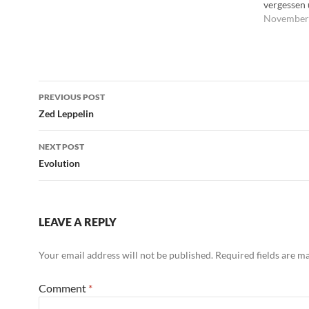
Geburtstag vergessen.
Penner! --- Du Fotze! -
vergessen
-- Du Wichser!
vergeben. 
November 
Nietzsche
Post
PREVIOUS POST
navigation
Zed Leppelin
NEXT POST
Evolution
LEAVE A REPLY
Your email address will not be published.
Required fields are 
Comment
*