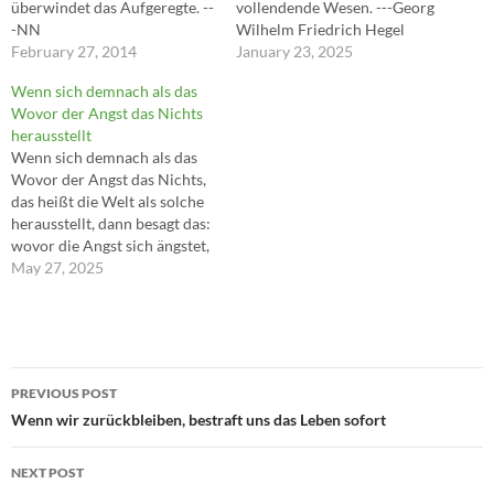
überwindet das Aufgeregte. --
vollendende Wesen. ---Georg
-NN
Wilhelm Friedrich Hegel
February 27, 2014
January 23, 2025
Wenn sich demnach als das
Wovor der Angst das Nichts
herausstellt
Wenn sich demnach als das
Wovor der Angst das Nichts,
das heißt die Welt als solche
herausstellt, dann besagt das:
wovor die Angst sich ängstet,
ist das In-der-Welt-sein
May 27, 2025
selbst. ---Martin Heidegger
Post
PREVIOUS POST
navigation
Wenn wir zurückbleiben, bestraft uns das Leben sofort
NEXT POST