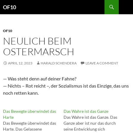
Search
OF10
SKIP
TO
CONTENT
OF10
NEULICH BEIM
OSTERMARSCH
APRIL 12, 2023
HARALD SCHENDERA
LEAVE A COMMENT
— Was steht denn auf deiner Fahne?
— Nichts – Rot reicht –, der Sozialismus ist das Einzige, das uns
noch retten kann.
Das Bewegte überwindet das
Das Wahre ist das Ganze
Harte
Das Wahre ist das Ganze. Das
Das Bewegte überwindet das
Ganze aber ist nur das durch
Harte. Das Gelassene
seine Entwicklung sich