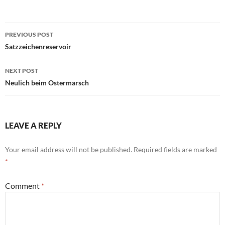
Untergang geweihten
Technologie erscheinen.
Post
Wahrscheinlich können wir
PREVIOUS POST
den Moment nicht erkennen,
navigation
Satzzeichenreservoir
wenn wir das großartigste
Automobil aller Zeiten
fahren, so etwas…
NEXT POST
Neulich beim Ostermarsch
LEAVE A REPLY
Your email address will not be published.
Required fields are marked
*
Comment
*