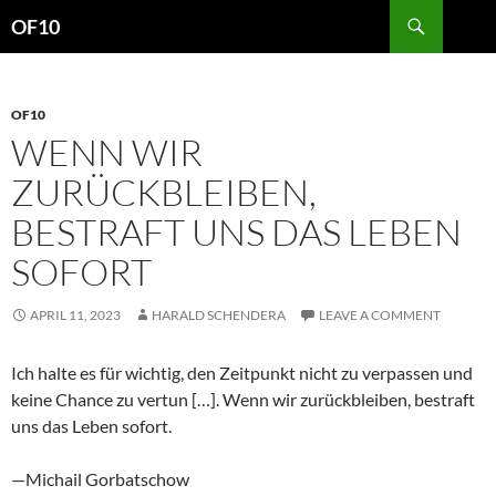
Search
OF10
SKIP
TO
CONTENT
OF10
WENN WIR
ZURÜCKBLEIBEN,
BESTRAFT UNS DAS LEBEN
SOFORT
APRIL 11, 2023
HARALD SCHENDERA
LEAVE A COMMENT
Ich halte es für wichtig, den Zeitpunkt nicht zu verpassen und
keine Chance zu vertun […]. Wenn wir zurückbleiben, bestraft
uns das Leben sofort.
—Michail Gorbatschow