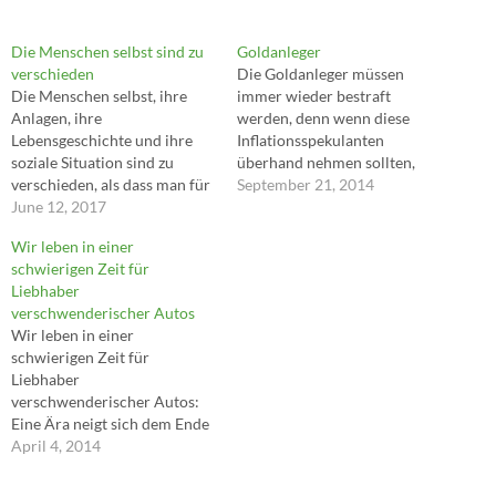
Die Menschen selbst sind zu
Goldanleger
verschieden
Die Goldanleger müssen
Die Menschen selbst, ihre
immer wieder bestraft
Anlagen, ihre
werden, denn wenn diese
Lebensgeschichte und ihre
Inflationsspekulanten
soziale Situation sind zu
überhand nehmen sollten,
verschieden, als dass man für
wäre das ganze System vom
September 21, 2014
alle gültige Forderungen für
June 12, 2017
Zusammenbruch bedroht. ---
die Partnerschaft aufstellen,
André Kostolany
Wir leben in einer
davon abweichende als falsch
schwierigen Zeit für
oder schlecht verurteilen
Liebhaber
könnte. Wir müssen wohl so
verschwenderischer Autos
viel menschliches
Wir leben in einer
Verständnis füreinander
schwierigen Zeit für
aufbringen, dass wir auch uns
Liebhaber
ferner liegende Liebesformen
verschwenderischer Autos:
respektieren;…
Eine Ära neigt sich dem Ende
zu. In 50 Jahren wird der
April 4, 2014
Bugatti Veyron wie das
Todeszucken einer dem