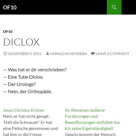
Search
OF10
SKIP
TO
CONTENT
OF10
DICLOX
NOVEMBER 3, 2022
HARALD SCHENDERA
LEAVE A COMMENT
— Was hat er dir verschrieben?
— Eine Tube Diclox.
— Der Urologe?
— Nein, der Orthopäde.
Jesus Christus Erlöser
Im Abweisen äußerer
Nein, er hat nicht gesagt:
Forderungen und
'Halt die Schnauze!' Er hat
Beeinflussungen entfaltet das
eine Peitsche genommen und
Ich seine Eigenständigkeit
hat ihm in die Fresse
Gewiss kommt der Mensch