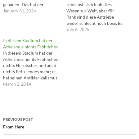
gehauen! Das hat der
zunächst als triebhaftes
gemacht. – Du dumme Sau! --
January 31, 2026
Wesen zur Welt, aber für
-Klaus Kinski
Rank sind diese Antriebe
weder schlecht noch böse. Es
ist die Naturausstattung des
July 6, 2025
Menschen, die sozialisiert
In diesem Stadium hat der
und kultiviert werden soll.
Atheismus nichts Fröhliches
Aber das eigentlich
In diesem Stadium hat der
Menschliche ist nicht der
Atheismus nichts Fröhliches,
Trieb, sondern der 'Geist'. Er
nichts Heroisches und auch
hat die Aspekte der Freiheit,
nichts Befreiendes mehr; er
des…
hat seinen Antiklerikalismus
abgelegt, und er hat auch
March 2, 2014
sonst alles Militante verloren.
Er ist nur noch eine kalte,
verzweifelte Angelegenheit,
die als reine Unfähigkeit
Post
gelebt wird; ein weißes
PREVIOUS POST
Rauschen, in dem man nur
navigation
From Here
mühselig…