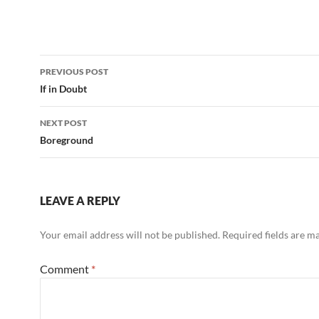
Frotteekabine aus.
Standpunkte gibt, um
am Ende zu einer
befriedigenden Lösung
zu gelangen." (NNN)
Post
Oder nicht? Und wenn
PREVIOUS POST
nicht: Was dann?
navigation
If in Doubt
Scheißen wir auf den
Boden der Umkleide,
wissend, dass darin
NEXT POST
ohnehin kein Leben…
Boreground
LEAVE A REPLY
Your email address will not be published.
Required fields are 
Comment
*