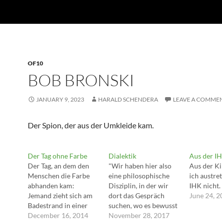
OF10
BOB BRONSKI
JANUARY 9, 2023
HARALD SCHENDERA
LEAVE A COMME
Der Spion, der aus der Umkleide kam.
Der Tag ohne Farbe
Dialektik
Aus der IH
Der Tag, an dem den
"Wir haben hier also
Aus der K
Menschen die Farbe
eine philosophische
ich austre
abhanden kam:
Disziplin, in der wir
IHK nicht.
Jemand zieht sich am
dort das Gespräch
June 24, 
Badestrand in einer
suchen, wo es bewusst
durchsichtigen
December 16, 2014
gegensätzliche
November 28, 2017