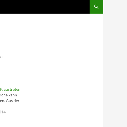
SKIP TO CONTENT
NT
K austreten
irche kann
ten. Aus der
2014