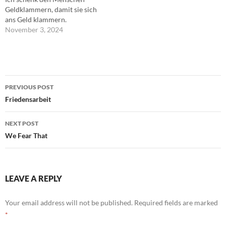
Geldklammern, damit sie sich
ans Geld klammern.
November 3, 2024
Post
PREVIOUS POST
navigation
Friedensarbeit
NEXT POST
We Fear That
LEAVE A REPLY
Your email address will not be published.
Required fields are marked
*