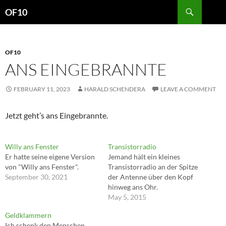
Search
OF10
SKIP
TO
CONTENT
OF10
ANS EINGEBRANNTE
FEBRUARY 11, 2023
HARALD SCHENDERA
LEAVE A COMMENT
Jetzt geht’s ans Eingebrannte.
Willy ans Fenster
Transistorradio
Er hatte seine eigene Version
Jemand hält ein kleines
von "Willy ans Fenster".
Transistorradio an der Spitze
September 30, 2021
der Antenne über den Kopf
hinweg ans Ohr.
May 5, 2015
Geldklammern
Ich schenk den Menschen