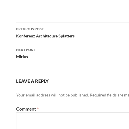
Post
PREVIOUS POST
navigation
Konferenz Architecure Splatters
NEXT POST
Mirius
LEAVE A REPLY
Your email address will not be published.
Required fields are 
Comment
*