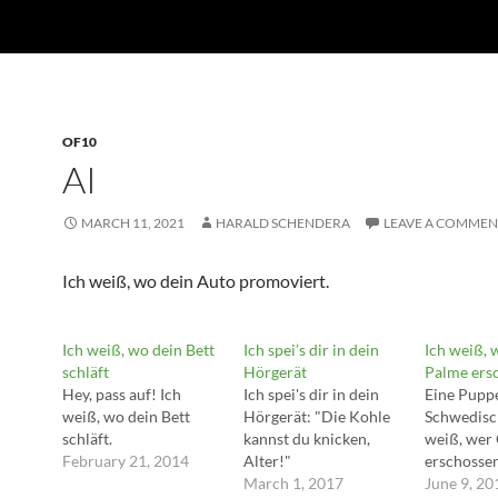
OF10
AI
MARCH 11, 2021
HARALD SCHENDERA
LEAVE A COMMEN
Ich weiß, wo dein Auto promoviert.
Ich weiß, wo dein Bett
Ich spei’s dir in dein
Ich weiß, 
schläft
Hörgerät
Palme ers
Hey, pass auf! Ich
Ich spei's dir in dein
Eine Puppe
weiß, wo dein Bett
Hörgerät: "Die Kohle
Schwedisch
schläft.
kannst du knicken,
weiß, wer
February 21, 2014
Alter!"
erschossen
March 1, 2017
June 9, 20