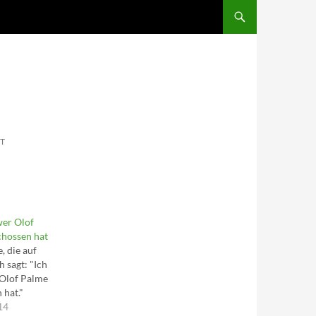
SKIP TO CONTENT
T
wer Olof
chossen hat
, die auf
 sagt: "Ich
 Olof Palme
 hat."
14