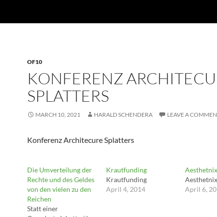
OF10
KONFERENZ ARCHITECU
SPLATTERS
MARCH 10, 2021
HARALD SCHENDERA
LEAVE A COMMEN
Konferenz Architecure Splatters
Die Umverteilung der
Krautfunding
Aesthetni
Rechte und des Geldes
Krautfunding
Aesthetni
von den vielen zu den
April 4, 2014
April 6, 2
Reichen
Statt einer