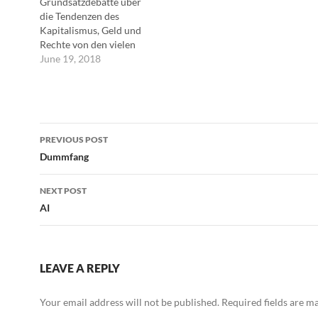
Grundsatzdebatte über
die Tendenzen des
Kapitalismus, Geld und
Rechte von den vielen
zu den Reichen
June 19, 2018
umzuverteilen,
erörterte die
Konferenz im
Anschluss lieber
Post
praktische
PREVIOUS POST
Verbesserungen im
navigation
Dummfang
Planungsalltag. ---Till
Briegleb
NEXT POST
AI
LEAVE A REPLY
Your email address will not be published.
Required fields are 