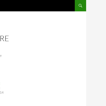
SKIP TO CONTENT
RE
T
x
x
014