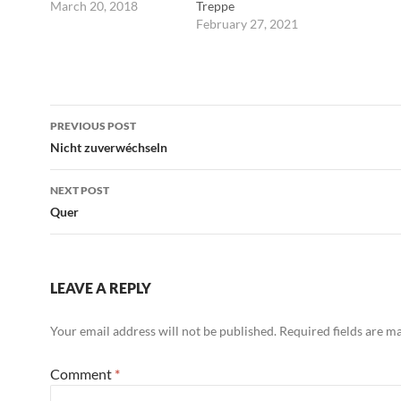
tobt der Hassan vor
March 20, 2018
Treppe
meinem Fenster
hinunterprügeln, Stufe
February 27, 2021
für Stufe. ---Mark
Twain
Post
PREVIOUS POST
navigation
Nicht zuverwéchseln
NEXT POST
Quer
LEAVE A REPLY
Your email address will not be published.
Required fields are 
Comment
*