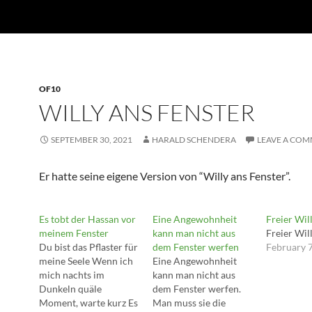
OF10
WILLY ANS FENSTER
SEPTEMBER 30, 2021
HARALD SCHENDERA
LEAVE A CO
Er hatte seine eigene Version von “Willy ans Fenster”.
Es tobt der Hassan vor
Eine Angewohnheit
Freier Wil
meinem Fenster
kann man nicht aus
Freier Wil
Du bist das Pflaster für
dem Fenster werfen
February 
meine Seele Wenn ich
Eine Angewohnheit
mich nachts im
kann man nicht aus
Dunkeln quäle
dem Fenster werfen.
Moment, warte kurz Es
Man muss sie die