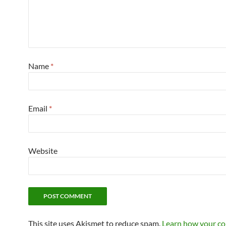
Name
*
Email
*
Website
This site uses Akismet to reduce spam.
Learn how your c