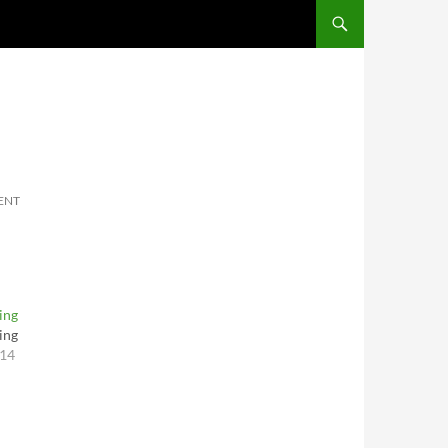
SKIP TO CONTENT
ENT
ing
ing
014