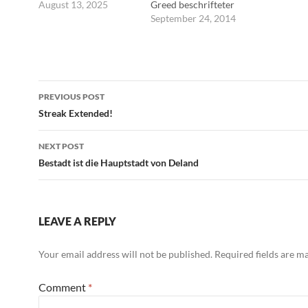
Zwängen und die
August 13, 2025
Greed beschrifteter
Verteidigung gegen
Leuchtbalken neben
September 24, 2014
den Übergriff des
der Schulter eines
Staates in die
Passanten bewegt sich
Lebenssphäre des
dazu im Takt. Brmm
Individuums. ---Dirk
Brmm Brmmmm.
Post
Möller
PREVIOUS POST
navigation
Streak Extended!
NEXT POST
Bestadt ist die Hauptstadt von Deland
LEAVE A REPLY
Your email address will not be published.
Required fields are 
Comment
*