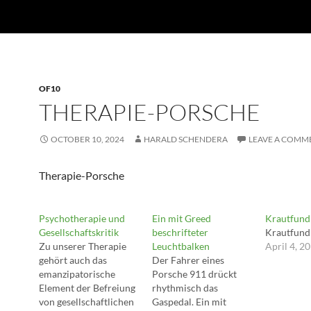
OF10
THERAPIE-PORSCHE
OCTOBER 10, 2024
HARALD SCHENDERA
LEAVE A COMM
Therapie-Porsche
Psychotherapie und
Ein mit Greed
Krautfund
Gesellschaftskritik
beschrifteter
Krautfund
Zu unserer Therapie
Leuchtbalken
April 4, 2
gehört auch das
Der Fahrer eines
emanzipatorische
Porsche 911 drückt
Element der Befreiung
rhythmisch das
von gesellschaftlichen
Gaspedal. Ein mit