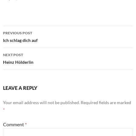
Post
PREVIOUS POST
navigation
Ich schlag dich auf
NEXT POST
Heinz Hölderlin
LEAVE A REPLY
Your email address will not be published.
Required fields are marked
*
Comment
*