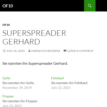
Search
OF10
SKIP
TO
CONTENT
OF10
SUPERSPREADER
GERHARD
JULY 26, 2020
HARALD SCHENDERA
LEAVE A COMMENT
Sie nannten ihn Superspreader Gerhard.
Gülle
Fehlkauf
Sie nannten ihn Gülle.
Sie nannten ihn Fehlkauf.
November 29, 2019
July 22, 2021
Flopper
Sie nannten ihn Flopper.
July 23, 2021