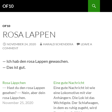
Search
OF10
SKIP
TO
CONTENT
OF10
ROSA LAPPEN
NOVEMBER 24, 2020
HARALD SCHENDERA
LEAVE A
COMMENT
— Ich hab den rosa Lappen gewaschen.
— Das ist gut.
Rosa Läppchen
Eine gute Nachricht
--- Hast du den rosa Lappen
Eine gute Nachricht ist wie
gesehen? --- Nein, aber dein
eine Lokomotive mit vier
rosa Läppchen.
Anhängern. Die Lok ist das
November 25, 2020
Wichtigste. Der Schlafwagen,
in dem es ruhig zugeht, wird