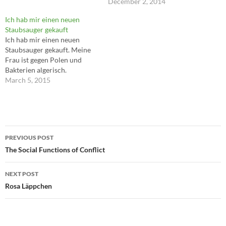
nie direkt an die laute Lok
December 2, 2014
angekoppelt und auch nicht
Ich hab mir einen neuen
ans Ende des Zuges, wo man
Staubsauger gekauft
ihn – der Ruhe wegen –
Ich hab mir einen neuen
allzuleicht abkoppeln könnte.
Staubsauger gekauft. Meine
Der Speisewagen,…
Frau ist gegen Polen und
Bakterien algerisch.
March 5, 2015
Post
PREVIOUS POST
navigation
The Social Functions of Conflict
NEXT POST
Rosa Läppchen