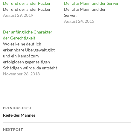
Der und der ander Fucker
Der alte Mann und der Server
Der und der ander Fucker
Der alte Mann und der
August 29, 2019
Server.
August 24, 2015
Der anfängliche Charakter
der Gerechtigkeit
Wo es keine deutlich
erkennbare Übergewalt gibt
und ein Kampf zum
erfolglosen gegenseitigen
Schädigen würde, da entsteht
der Gedanke, sich zu
November 26, 2018
verständigen und über die
beiderseitigen Ansprüche zu
verhandeln: der Charakter
des Tausches ist der
Post
anfängliche Charakter der
PREVIOUS POST
Gerechtigkeit. ---Friedrich
navigation
Reife des Mannes
Nietzsche
NEXT POST