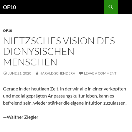
Search
OF10
SKIP
TO
CONTENT
OF10
NIETZSCHES VISION DES
DIONYSISCHEN
MENSCHEN
JUNE 21, 2020
HARALD SCHENDERA
LEAVE A COMMENT
Gerade in der heutigen Zeit, in der wir alle in einer verkopften
und medial geprägten Anpassungskultur leben, kann es
befreiend sein, wieder stärker die eigene Intuition zuzulassen.
—Walther Ziegler