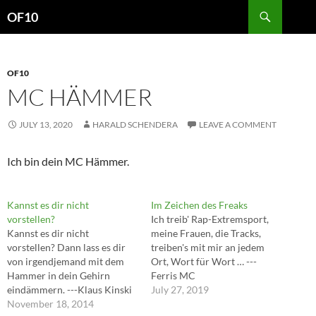
Search
OF10
SKIP
TO
CONTENT
OF10
MC HÄMMER
JULY 13, 2020
HARALD SCHENDERA
LEAVE A COMMENT
Ich bin dein MC Hämmer.
Kannst es dir nicht
Im Zeichen des Freaks
vorstellen?
Ich treib' Rap-Extremsport,
Kannst es dir nicht
meine Frauen, die Tracks,
vorstellen? Dann lass es dir
treiben's mit mir an jedem
von irgendjemand mit dem
Ort, Wort für Wort … ---
Hammer in dein Gehirn
Ferris MC
eindämmern. ---Klaus Kinski
July 27, 2019
November 18, 2014