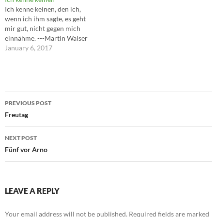
Ich kenne keinen, den ich,
wenn ich ihm sagte, es geht
mir gut, nicht gegen mich
einnähme. ---Martin Walser
January 6, 2017
Post
PREVIOUS POST
navigation
Freutag
NEXT POST
Fünf vor Arno
LEAVE A REPLY
Your email address will not be published.
Required fields are marked