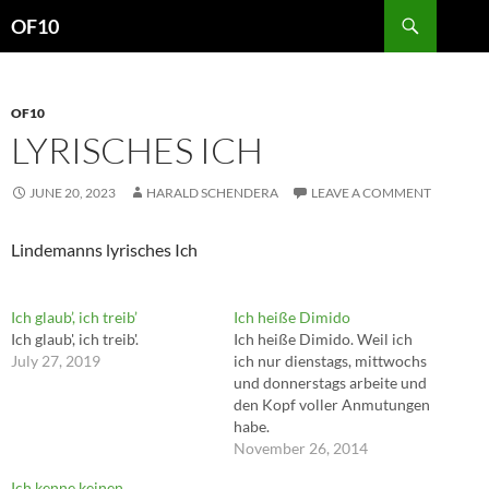
Search
OF10
SKIP
TO
CONTENT
OF10
LYRISCHES ICH
JUNE 20, 2023
HARALD SCHENDERA
LEAVE A COMMENT
Lindemanns lyrisches Ich
Ich glaub’, ich treib’
Ich heiße Dimido
Ich glaub', ich treib'.
Ich heiße Dimido. Weil ich
July 27, 2019
ich nur dienstags, mittwochs
und donnerstags arbeite und
den Kopf voller Anmutungen
habe.
November 26, 2014
Ich kenne keinen