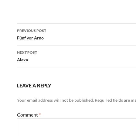
grundsätzl
über uns s
nachzuden
unmerklic
Post
verkommen
PREVIOUS POST
Sonst wür
navigation
Fünf vor Arno
langweilen
Langeweil
antreiben,
NEXT POST
Mittel…
Alexa
LEAVE A REPLY
Your email address will not be published.
Required fields are 
Comment
*