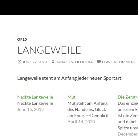
OF10
LANGEWEILE
JUNE 22, 2023
HARALD SCHENDERA
LEAVE A COMMENT
Langeweile steht am Anfang jeder neuen Sportart.
Nackte Langeweile
Mut
Die Zerst
Nackte Langeweile
Mut steht am Anfang
Das einzig
June 15, 2018
des Handelns, Glück
unserem El
am Ende. ---Demokrit
ist die Ze
April 14, 2020
und dabei i
Spitze uns
denn sie is
December 