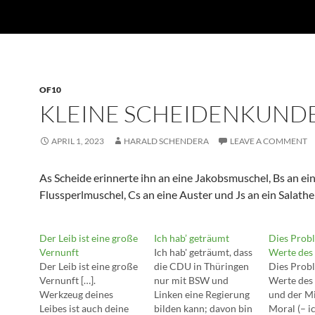
OF10
KLEINE SCHEIDENKUND
APRIL 1, 2023
HARALD SCHENDERA
LEAVE A COMMENT
As Scheide erinnerte ihn an eine Jakobsmuschel, Bs an ei
Flussperlmuschel, Cs an eine Auster und Js an ein Salathe
Der Leib ist eine große
Ich hab’ geträumt
Dies Prob
Vernunft
Ich hab' geträumt, dass
Werte des 
Der Leib ist eine große
die CDU in Thüringen
Dies Prob
Vernunft […].
nur mit BSW und
Werte des 
Werkzeug deines
Linken eine Regierung
und der Mi
Leibes ist auch deine
bilden kann; davon bin
Moral (– i