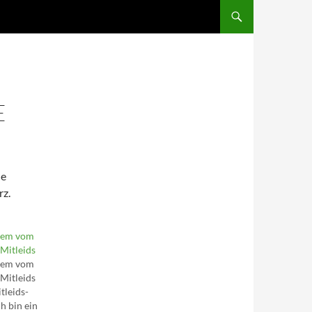
SKIP TO CONTENT
E
ne
rz.
lem vom
Mitleids
lem vom
Mitleids
tleids-
ch bin ein