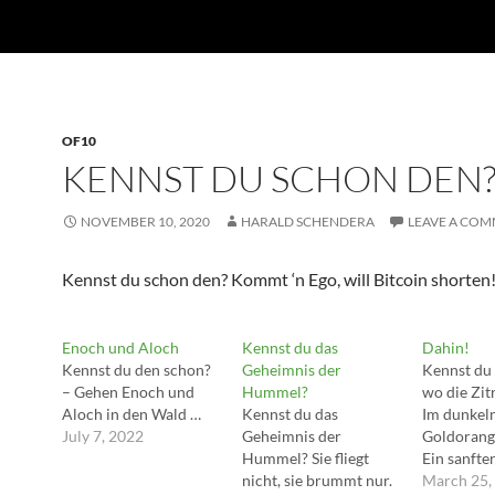
OF10
KENNST DU SCHON DEN
NOVEMBER 10, 2020
HARALD SCHENDERA
LEAVE A CO
Kennst du schon den? Kommt ‘n Ego, will Bitcoin shorten
Enoch und Aloch
Kennst du das
Dahin!
Kennst du den schon?
Geheimnis der
Kennst du 
– Gehen Enoch und
Hummel?
wo die Zit
Aloch in den Wald …
Kennst du das
Im dunkeln
July 7, 2022
Geheimnis der
Goldorang
Hummel? Sie fliegt
Ein sanft
nicht, sie brummt nur.
blauen Hi
March 25,