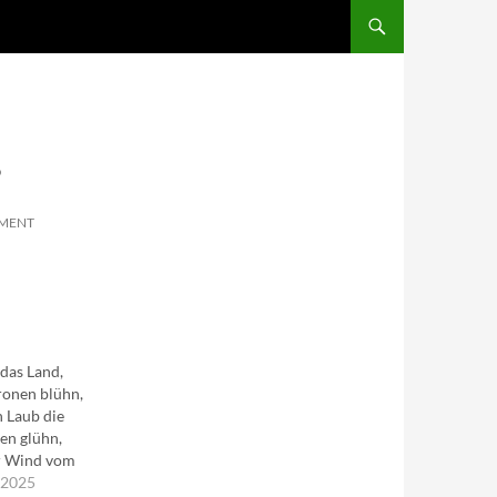
SKIP TO CONTENT
?
MMENT
!
das Land,
ronen blühn,
 Laub die
en glühn,
er Wind vom
mmel weht,
 2025