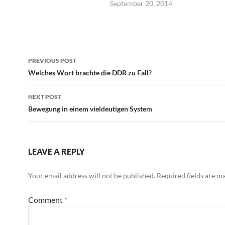
September 20, 2014
Die Myrte 
hoch der 
steht, Ken
wohl? Dah
Möcht' ich 
Post
mein Gelieb
PREVIOUS POST
--Johann 
navigation
Welches Wort brachte die DDR zu Fall?
von Goeth
NEXT POST
Bewegung in einem vieldeutigen System
LEAVE A REPLY
Your email address will not be published.
Required fields are 
Comment
*