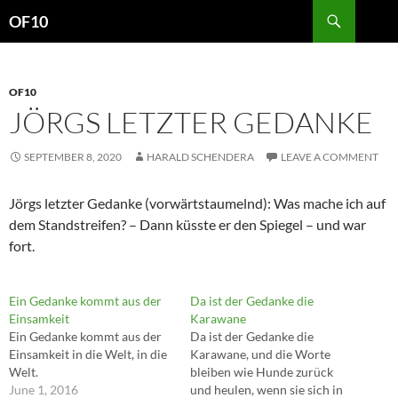
Search
OF10
SKIP
TO
CONTENT
OF10
JÖRGS LETZTER GEDANKE
SEPTEMBER 8, 2020
HARALD SCHENDERA
LEAVE A COMMENT
Jörgs letzter Gedanke (vorwärtstaumelnd): Was mache ich auf
dem Standstreifen? – Dann küsste er den Spiegel – und war
fort.
Ein Gedanke kommt aus der
Da ist der Gedanke die
Einsamkeit
Karawane
Ein Gedanke kommt aus der
Da ist der Gedanke die
Einsamkeit in die Welt, in die
Karawane, und die Worte
Welt.
bleiben wie Hunde zurück
June 1, 2016
und heulen, wenn sie sich in