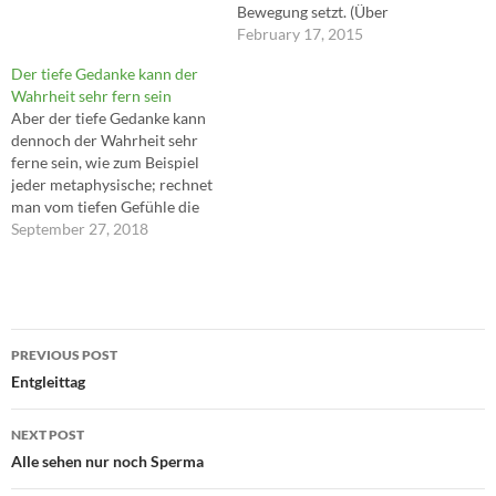
Bewegung setzt. (Über
Helmut Kohl, Süddeutsche
February 17, 2015
Zeitung, Streiflicht,
Der tiefe Gedanke kann der
30.9.1994)
Wahrheit sehr fern sein
Aber der tiefe Gedanke kann
dennoch der Wahrheit sehr
ferne sein, wie zum Beispiel
jeder metaphysische; rechnet
man vom tiefen Gefühle die
beigemischten
September 27, 2018
Gedankenelemente ab, so
bleibt das starke Gefühl
übrig, und dieses verbürgt
nichts für die Erkenntnis als
Post
sich selbst, ebenso wie der
PREVIOUS POST
starke Glaube nur seine
navigation
Entgleittag
Stärke, nicht…
NEXT POST
Alle sehen nur noch Sperma