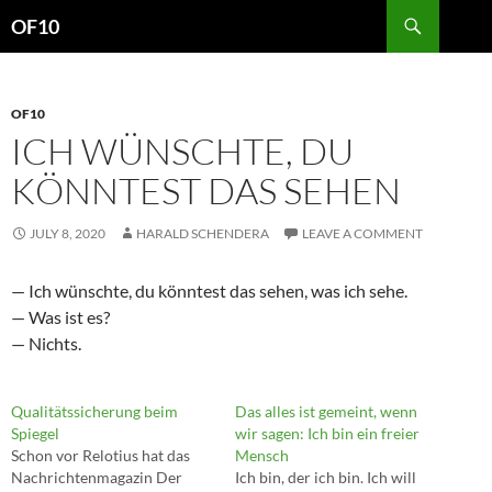
Search
OF10
SKIP
TO
CONTENT
OF10
ICH WÜNSCHTE, DU
KÖNNTEST DAS SEHEN
JULY 8, 2020
HARALD SCHENDERA
LEAVE A COMMENT
— Ich wünschte, du könntest das sehen, was ich sehe.
— Was ist es?
— Nichts.
Qualitätssicherung beim
Das alles ist gemeint, wenn
Spiegel
wir sagen: Ich bin ein freier
Schon vor Relotius hat das
Mensch
Nachrichtenmagazin Der
Ich bin, der ich bin. Ich will