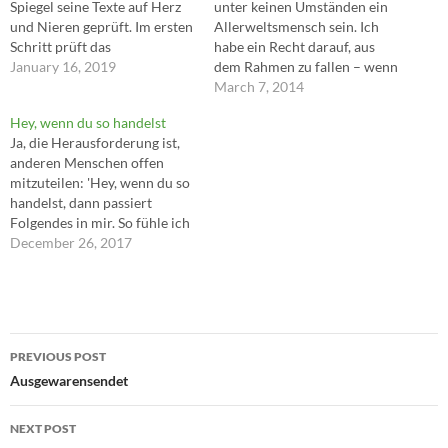
Spiegel seine Texte auf Herz
unter keinen Umständen ein
und Nieren geprüft. Im ersten
Allerweltsmensch sein. Ich
Schritt prüft das
habe ein Recht darauf, aus
Redaktionssystem die Texte
January 16, 2019
dem Rahmen zu fallen – wenn
auf das Vorhandensein von
ich es kann. Ich wünsche mir
March 7, 2014
Buchstaben Im zweiten
Chancen, nicht Sicherheiten.
Hey, wenn du so handelst
Schritt messen Dokumentare
Ich will kein ausgeschaltener
Ja, die Herausforderung ist,
die Abstände zwischen den
Bürger sein, gedemütigt und
anderen Menschen offen
Buchstaben nach Im dritten
abgestumpft, weil der Staat
mitzuteilen: 'Hey, wenn du so
Schritt begutachten
für mich sorgt. Ich…
handelst, dann passiert
Ressortleiter Auffälligkeiten:
Folgendes in mir. So fühle ich
"ich sehe dich, du scharfes…
mich, das brauche ich. Und
December 26, 2017
das ist es, worum ich dich
bitten will.' Und das alles,
ohne die Person moralisch zu
verurteilen und ohne
Post
Forderungen zu stellen. ---
PREVIOUS POST
Marshall Rosenberg
navigation
Ausgewarensendet
NEXT POST