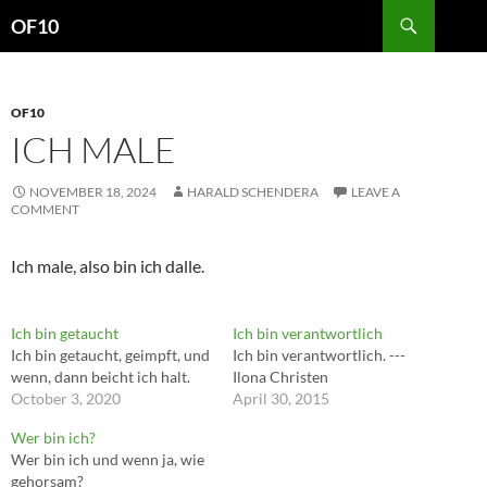
Search
OF10
SKIP
TO
CONTENT
OF10
ICH MALE
NOVEMBER 18, 2024
HARALD SCHENDERA
LEAVE A
COMMENT
Ich male, also bin ich dalle.
Ich bin getaucht
Ich bin verantwortlich
Ich bin getaucht, geimpft, und
Ich bin verantwortlich. ---
wenn, dann beicht ich halt.
Ilona Christen
October 3, 2020
April 30, 2015
Wer bin ich?
Wer bin ich und wenn ja, wie
gehorsam?