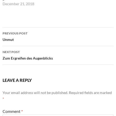
December 21, 2018
Post
PREVIOUS POST
navigation
Unmut
NEXT POST
Zum Ergreifen des Augenblicks
LEAVE A REPLY
Your email address will not be published.
Required fields are marked
*
Comment
*