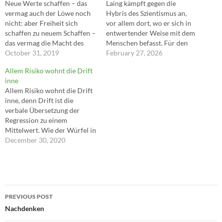
Neue Werte schaffen – das
Laing kämpft gegen die
vermag auch der Löwe noch
Hybris des Szientismus an,
nicht: aber Freiheit sich
vor allem dort, wo er sich in
schaffen zu neuem Schaffen –
entwertender Weise mit dem
das vermag die Macht des
Menschen befasst. Für den
Löwen. ---Zarathustra
October 31, 2019
Szientisten ist der Mensch
February 27, 2026
Organismus, Apparat,
Allem Risiko wohnt die Drift
Roboter, Energiebündel. Man
inne
kann ihn allerdings so
Allem Risiko wohnt die Drift
betrachten, aber in erster
inne, denn Drift ist die
Linie ist der Mensch
verbale Übersetzung der
Mitmensch, Du und Person.
Regression zu einem
Er ist,…
Mittelwert. Wie der Würfel in
jedem einzelnen Wurf fällt,
December 30, 2020
ist reiner Zufall. Anders
ausgedrückt, dem Eingehen
von Risiko fehlt
mathematisch die Qualität
Post
einer Erzählung, bei der ein
PREVIOUS POST
Ereignis zum nächsten führt
navigation
Nachdenken
und dieses bedingt.…