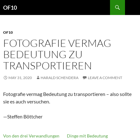
Search
OF10
SKIP
TO
CONTENT
OF10
FOTOGRAFIE VERMAG
BEDEUTUNG ZU
TRANSPORTIEREN
MAY 31, 2020
HARALD SCHENDERA
LEAVE A COMMENT
Fotografie vermag Bedeutung zu transportieren – also sollte
sie es auch versuchen.
—Steffen Böttcher
Von den drei Verwandlungen
Dinge mit Bedeutung