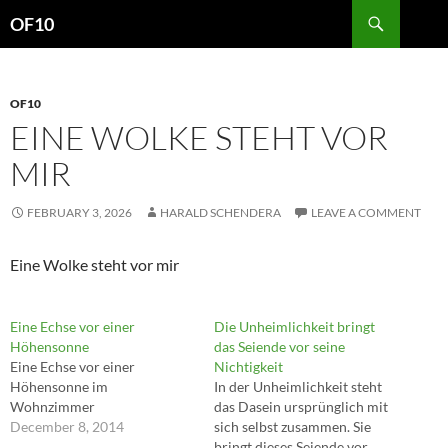
Search
OF10
SKIP
TO
CONTENT
OF10
EINE WOLKE STEHT VOR
MIR
FEBRUARY 3, 2026
HARALD SCHENDERA
LEAVE A COMMENT
Eine Wolke steht vor mir
Eine Echse vor einer
Die Unheimlichkeit bringt
Höhensonne
das Seiende vor seine
Eine Echse vor einer
Nichtigkeit
Höhensonne im
In der Unheimlichkeit steht
Wohnzimmer
das Dasein ursprünglich mit
December 8, 2014
sich selbst zusammen. Sie
bringt dieses Seiende vor