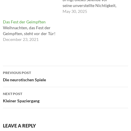
seine unverstellte Nichtigkeit,
die zur Möglichkeit seines
May 30, 2025
eigensten Seinkönnens
Das Fest der Geimpften
gehört. ---Martin Heidegger
Weihnachten, das Fest der
Geimpften, steht vor der Tür!
December 23, 2021
Post
PREVIOUS POST
navigation
Die neurotischen Spiele
NEXT POST
Kleiner Spaziergang
LEAVE A REPLY