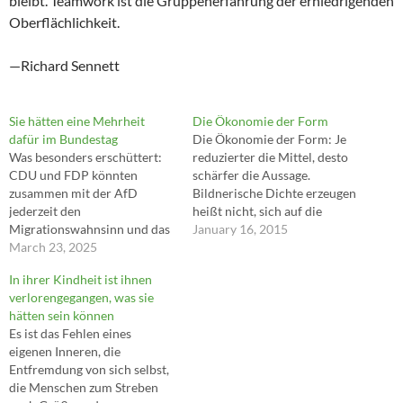
bleibt. Teamwork ist die Gruppenerfahrung der erniedrigenden
Oberflächlichkeit.
—Richard Sennett
Sie hätten eine Mehrheit
Die Ökonomie der Form
dafür im Bundestag
Die Ökonomie der Form: Je
Was besonders erschüttert:
reduzierter die Mittel, desto
CDU und FDP könnten
schärfer die Aussage.
zusammen mit der AfD
Bildnerische Dichte erzeugen
jederzeit den
heißt nicht, sich auf die
Migrationswahnsinn und das
erzählerische Ebene begeben.
January 16, 2015
unnötige Sterben durch
March 23, 2025
(Diet Sayler)
ausreisepflichtige
In ihrer Kindheit ist ihnen
Gewalttäter beenden. Sie
verlorengegangen, was sie
hätten eine Mehrheit dafür
hätten sein können
im Bundestag. Doch sie tun es
Es ist das Fehlen eines
nicht. Weil ihnen ihre
eigenen Inneren, die
'Brandmauer' wichtiger ist als
Entfremdung von sich selbst,
die Sicherheit der Bürger.
die Menschen zum Streben
Weil sie sich für mögliche…