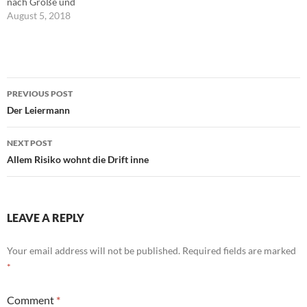
nach Größe und
Überlegenheit antreibt. In
August 5, 2018
ihrer Kindheit ist ihnen
verlorengegangen, was sie
hätten sein können. Deshalb
müssen sie sich jetzt anderer
Post
bemächtigen.
PREVIOUS POST
Paradoxerweise ist es dieser
navigation
Der Leiermann
Mechanismus, der und
veranlasst, gerade solchen
hohlen…
NEXT POST
Allem Risiko wohnt die Drift inne
LEAVE A REPLY
Your email address will not be published.
Required fields are marked
*
Comment
*