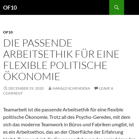
Search
OF10
SKIP
TO
CONTENT
OF10
DIE PASSENDE
ARBEITSETHIK FÜR EINE
FLEXIBLE POLITISCHE
ÖKONOMIE
DECEMBER 29, 2020
HARALD SCHENDERA
LEAVE A
COMMENT
Teamarbeit ist die passende Arbeitsethik für eine flexible
politische Ökonomie. Trotz all des Psycho-Geredes, mit dem
sich das moderne Teamwork in Büros und Fabriken umgibt, ist
es ein Arbeitsethos, das an der Oberfläche der Erfahrung