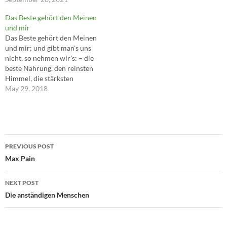
Das Beste gehört den Meinen
und mir
Das Beste gehört den Meinen
und mir; und gibt man's uns
nicht, so nehmen wir's: – die
beste Nahrung, den reinsten
Himmel, die stärksten
Gedanken, die schönsten
May 29, 2018
Frauen! ---Zarathustra
Post
PREVIOUS POST
navigation
Max Pain
NEXT POST
Die anständigen Menschen