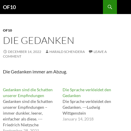
Search
OF10
SKIP
TO
CONTENT
OF10
DIE GEDANKEN
DECEMBER 14, 2022
HARALD SCHENDERA
LEAVE A
COMMENT
Die Gedanken immer am Abzug.
Gedanken sind die Schatten
Die Sprache verkleidet den
unserer Empfindungen
Gedanken
Gedanken sind die Schatten
Die Sprache verkleidet den
unserer Empfindungen –
Gedanken. ---Ludwig
immer dunkler, leerer,
Wittgenstein
einfacher als diese. ---
January 14, 2018
Friedrich Nietzsche
September 28, 2021