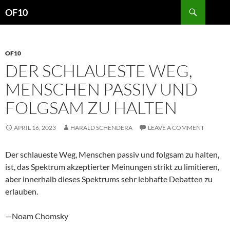
Search
OF10
SKIP
TO
CONTENT
OF10
DER SCHLAUESTE WEG,
MENSCHEN PASSIV UND
FOLGSAM ZU HALTEN
APRIL 16, 2023
HARALD SCHENDERA
LEAVE A COMMENT
Der schlaueste Weg, Menschen passiv und folgsam zu halten,
ist, das Spektrum akzeptierter Meinungen strikt zu limitieren,
aber innerhalb dieses Spektrums sehr lebhafte Debatten zu
erlauben.
—Noam Chomsky