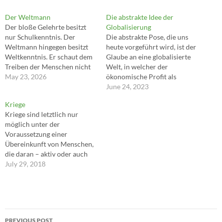
Der Weltmann
Die abstrakte Idee der
Der bloße Gelehrte besitzt
Globalisierung
nur Schulkenntnis. Der
Die abstrakte Pose, die uns
Weltmann hingegen besitzt
heute vorgeführt wird, ist der
Weltkenntnis. Er schaut dem
Glaube an eine globalisierte
Treiben der Menschen nicht
Welt, in welcher der
nur passiv zu, sondern er ist
May 23, 2026
ökonomische Profit als
ein 'Mitspieler im großen
einzige Wahrheit und
June 24, 2023
Spiel des Lebens'. ---Immanuel
weltanschauliche
Kriege
Kant
Wirklichkeit gilt. Doch wo ist
Kriege sind letztlich nur
der Unterschied zu Stalins
möglich unter der
Fünf-Jahres-Plänen; zu seiner
Voraussetzung einer
frenetischen Jagd nach Erfolg
Übereinkunft von Menschen,
und seiner Utopie, die dem
die daran – aktiv oder auch
Volk als unvermeidliche
passiv duldend – beteiligt
July 29, 2018
Realität…
sind. ---Arno Gruen
Post
PREVIOUS POST