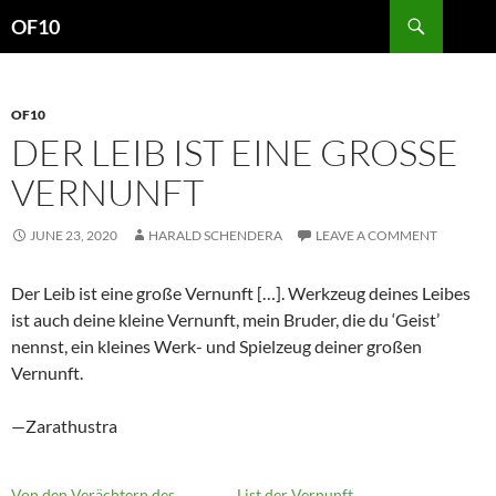
Search
OF10
SKIP
TO
CONTENT
OF10
DER LEIB IST EINE GROSSE V
ERNUNFT
JUNE 23, 2020
HARALD SCHENDERA
LEAVE A COMMENT
Der Leib ist eine große Vernunft […]. Werkzeug deines Leibes
ist auch deine kleine Vernunft, mein Bruder, die du ‘Geist’
nennst, ein kleines Werk- und Spielzeug deiner großen
Vernunft.
—Zarathustra
Von den Verächtern des
List der Vernunft