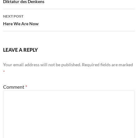
navigation
Diktatur des Denkens
NEXT POST
Here We Are Now
LEAVE A REPLY
Your email address will not be published.
Required fields are marked
*
Comment
*