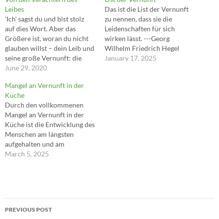
Leibes
Das ist die List der Vernunft
'Ich' sagst du und bist stolz
zu nennen, dass sie die
auf dies Wort. Aber das
Leidenschaften für sich
Größere ist, woran du nicht
wirken lässt. ---Georg
glauben willst – dein Leib und
Wilhelm Friedrich Hegel
seine große Vernunft: die
January 17, 2025
sagt nicht Ich, aber tut Ich. ---
June 29, 2020
Zarathustra
Mangel an Vernunft in der
Küche
Durch den vollkommenen
Mangel an Vernunft in der
Küche ist die Entwicklung des
Menschen am längsten
aufgehalten und am
schlimmsten beeinträchtigt
March 5, 2025
worden. ---Friedrich
Nietzsche
Post
PREVIOUS POST