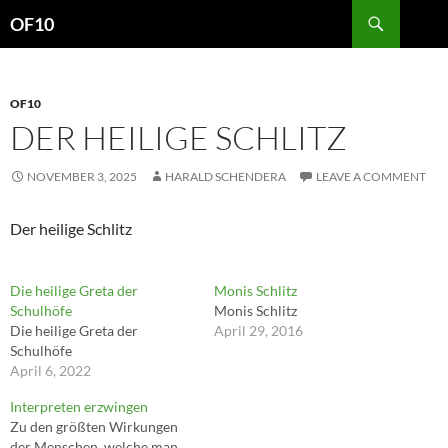
Search
OF10
SKIP
TO
CONTENT
OF10
DER HEILIGE SCHLITZ
NOVEMBER 3, 2025
HARALD SCHENDERA
LEAVE A COMMENT
Der heilige Schlitz
Die heilige Greta der
Monis Schlitz
Schulhöfe
Monis Schlitz
Die heilige Greta der
April 29, 2016
Schulhöfe
April 6, 2022
Interpreten erzwingen
Zu den größten Wirkungen
der Menschen, welche man