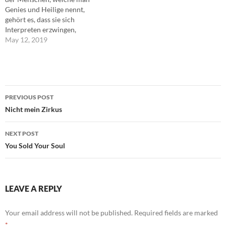
Genies und Heilige nennt,
gehört es, dass sie sich
Interpreten erzwingen,
welche sie zum Heile der
May 12, 2019
Menschheit missverstehen. --
-Friedrich Nietzsche
Post
PREVIOUS POST
navigation
Nicht mein Zirkus
NEXT POST
You Sold Your Soul
LEAVE A REPLY
Your email address will not be published.
Required fields are marked
*