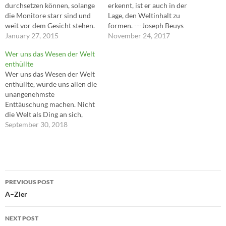
durchsetzen können, solange
erkennt, ist er auch in der
die Monitore starr sind und
Lage, den Weltinhalt zu
weit vor dem Gesicht stehen.
formen. ---Joseph Beuys
Ein Buch kann ich auf die
January 27, 2015
November 24, 2017
Knie legen oder auf den
Wer uns das Wesen der Welt
Tisch. Mit einem kabellosen
enthüllte
Stift kann ich markieren und
Wer uns das Wesen der Welt
blättern. Manche Notebooks
enthüllte, würde uns allen die
mit abnehmbarem Display
unangenehmste
kommen der Sache…
Enttäuschung machen. Nicht
die Welt als Ding an sich,
sondern die Welt als
September 30, 2018
Vorstellung (als Irrtum) ist so
bedeutungsreich, tief
wundervoll, Glück und
Unglück im Schoße tragend.
Post
Dies Resultat führt zu einer
PREVIOUS POST
Philosophie der logischen
navigation
A–Zler
Weltverneinung: welche
übrigens…
NEXT POST