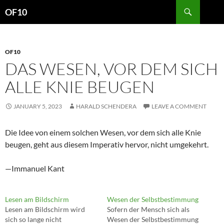
Search
OF10
SKIP
TO
CONTENT
OF10
DAS WESEN, VOR DEM SICH
ALLE KNIE BEUGEN
JANUARY 5, 2023
HARALD SCHENDERA
LEAVE A COMMENT
Die Idee von einem solchen Wesen, vor dem sich alle Knie
beugen, geht aus diesem Imperativ hervor, nicht umgekehrt.
—Immanuel Kant
Lesen am Bildschirm
Wesen der Selbstbestimmung
Lesen am Bildschirm wird
Sofern der Mensch sich als
sich so lange nicht
Wesen der Selbstbestimmung