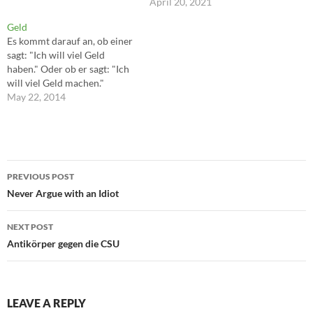
Demokratie wird nicht zu
April 20, 2021
weit getrieben. ---Wolfgang
Geld
Streeck
Es kommt darauf an, ob einer
sagt: "Ich will viel Geld
haben." Oder ob er sagt: "Ich
will viel Geld machen."
May 22, 2014
Post
PREVIOUS POST
navigation
Never Argue with an Idiot
NEXT POST
Antikörper gegen die CSU
LEAVE A REPLY