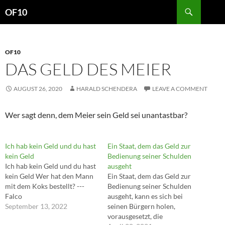
Search
OF10
SKIP
TO
CONTENT
OF10
DAS GELD DES MEIER
AUGUST 26, 2020
HARALD SCHENDERA
LEAVE A COMMENT
Wer sagt denn, dem Meier sein Geld sei unantastbar?
Ich hab kein Geld und du hast
Ein Staat, dem das Geld zur
kein Geld
Bedienung seiner Schulden
Ich hab kein Geld und du hast
ausgeht
kein Geld Wer hat den Mann
Ein Staat, dem das Geld zur
mit dem Koks bestellt? ---
Bedienung seiner Schulden
Falco
ausgeht, kann es sich bei
September 13, 2022
seinen Bürgern holen,
vorausgesetzt, die