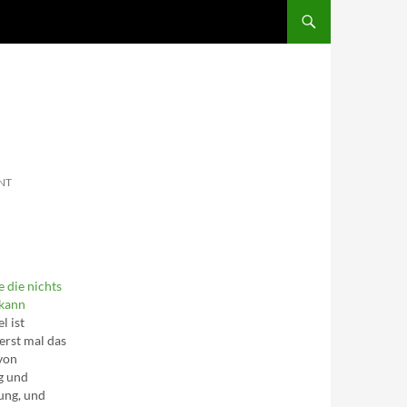
SKIP TO CONTENT
NT
 die nichts
 kann
l ist
erst mal das
von
g und
ung, und