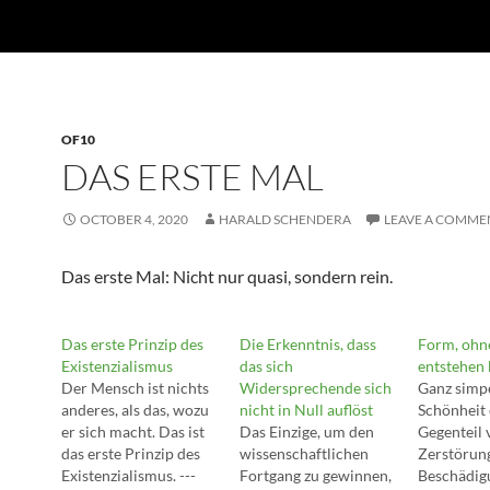
OF10
DAS ERSTE MAL
OCTOBER 4, 2020
HARALD SCHENDERA
LEAVE A COMME
Das erste Mal: Nicht nur quasi, sondern rein.
Das erste Prinzip des
Die Erkenntnis, dass
Form, ohne
Existenzialismus
das sich
entstehen
Der Mensch ist nichts
Widersprechende sich
Ganz simpe
anderes, als das, wozu
nicht in Null auflöst
Schönheit 
er sich macht. Das ist
Das Einzige, um den
Gegenteil 
das erste Prinzip des
wissenschaftlichen
Zerstörun
Existenzialismus. ---
Fortgang zu gewinnen,
Beschädig