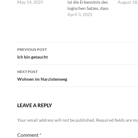
Jean-Paul Sartre
May 14, 2025
ist die Erkenntnis des
damit ist 
August 18
logischen Satzes, dass
untrennba
das sich
April 3, 2025
verbunden
Widersprechende sich
nichts ent
nicht in Null, in das
Und was ic
abstrakte Nichts
Wichtigst
auflöst, sondern
halte: dass
Post
wesentlich nur in die
Form ist, d
PREVIOUS POST
Negation seines
Sache vers
navigation
Ich bin getaucht
besonderen Inhalts. ---
macht und
Georg Wilhelm
Gemeinsch
Friedrich Hegel
NEXT POST
Wohnen im Narzistenweg
LEAVE A REPLY
Your email address will not be published.
Required fields are 
Comment
*