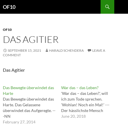
Search
OF10
SKIP
TO
CONTENT
OF10
DAS AGITIER
SEPTEMBER 15, 2021
HARALD SCHENDERA
LEAVE A
COMMENT
Das Agitier
Das Bewegte überwindet das
War das – das Leben?
Harte
'War das – das Leben?', will
Das Bewegte überwindet das
ich zum Tode sprechen.
Harte. Das Gelassene
'Wohlan! Noch ein Mal!' ---
überwindet das Aufgeregte. --
Der hässlichste Mensch
-NN
June 20, 2018
February 27, 2014