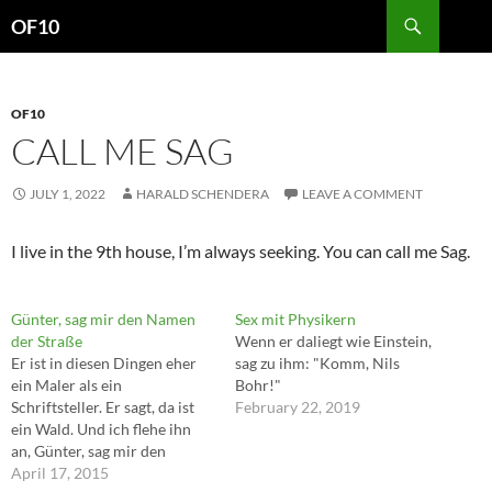
Search
OF10
SKIP
TO
CONTENT
OF10
CALL ME SAG
JULY 1, 2022
HARALD SCHENDERA
LEAVE A COMMENT
I live in the 9th house, I’m always seeking. You can call me Sag.
Günter, sag mir den Namen
Sex mit Physikern
der Straße
Wenn er daliegt wie Einstein,
Er ist in diesen Dingen eher
sag zu ihm: "Komm, Nils
ein Maler als ein
Bohr!"
Schriftsteller. Er sagt, da ist
February 22, 2019
ein Wald. Und ich flehe ihn
an, Günter, sag mir den
Namen der Straße. (John
April 17, 2015