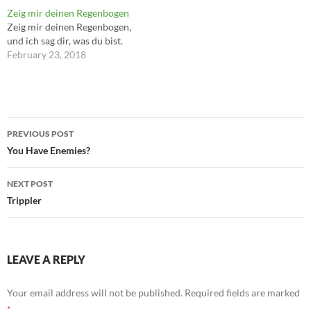
Irving über Günter Grass)
Zeig mir deinen Regenbogen
Zeig mir deinen Regenbogen,
und ich sag dir, was du bist.
February 23, 2018
Post
PREVIOUS POST
navigation
You Have Enemies?
NEXT POST
Trippler
LEAVE A REPLY
Your email address will not be published.
Required fields are marked
*