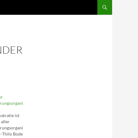
SKIP TO CONTENT
NDER
er
erungsorgani
kratie ist
 aller
erungsorgani
---Thilo Bode