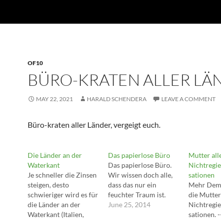
OF10
BÜRO-KRATEN ALLER LÄ
MAY 22, 2021
HARALD SCHENDERA
LEAVE A COMMENT
Büro-kraten aller Länder, vergeigt euch.
Die Länder an der
Das papierlose Büro
Mutter all
Waterkant
Das papierlose Büro.
Nichtregi
Je schneller die Zinsen
Wir wissen doch alle,
sationen
steigen, desto
dass das nur ein
Mehr Demo
schwieriger wird es für
feuchter Traum ist.
die Mutter
die Länder an der
June 25, 2014
Nichtregi
Waterkant (Italien,
sationen. 