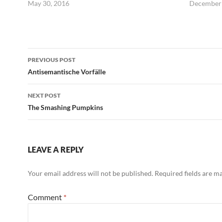
Portugal, Zypern,
May 30, 2016
December 
Belgien, Spanien,
Frankreich, Irland), ein
Überschwappen ihrer
Staatsschuldenstände
Post
zu verhindern.
PREVIOUS POST
navigation
Antisemantische Vorfälle
NEXT POST
The Smashing Pumpkins
LEAVE A REPLY
Your email address will not be published.
Required fields are 
Comment
*