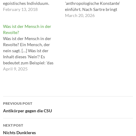
egoistisches Individuum.
'anthropologische Konstante'
Aber da der Mensch in der
February 13, 2018
einführt. Nach Sartre bringt
Tat ein widersprüchliches
der Mensch das Nichts in die
March 20, 2026
Wesen ist, funktioniert eine
Fülle des Seins ein; ohne ihn
Was ist der Mensch in der
Politik auf Basis eines
ist das Sein kompakt und
Revolte?
solchen Denksystems nicht. --
kohärent. Kaum taucht aber
Was ist der Mensch in der
-Stephan Schulmeister
ein menschliches
Revolte? Ein Mensch, der
Bewusstsein auf, wird das
nein sagt. […] Was ist der
Sein in Frage gestellt,…
Inhalt dieses 'Nein'? Es
bedeutet zum Beispiel: 'das
dauert schon zu lange', 'bis
April 9, 2025
hierher und nicht weiter', 'sie
gehen zu weit' und auch 'es
gibt eine Grenze, die sie nicht
überschreiten werden'. ---
Post
Albert Camus
PREVIOUS POST
navigation
Antikörper gegen die CSU
NEXT POST
Nichts Dunkleres