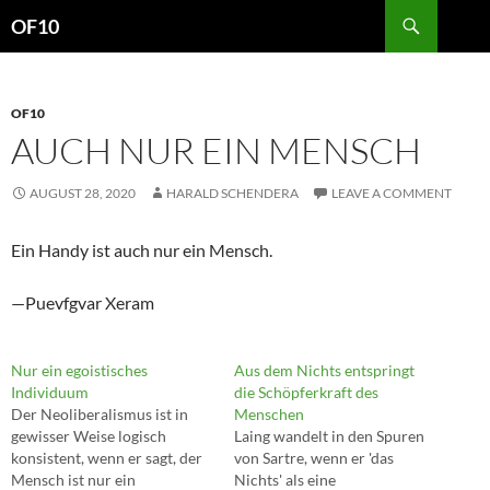
Search
OF10
SKIP
TO
CONTENT
OF10
AUCH NUR EIN MENSCH
AUGUST 28, 2020
HARALD SCHENDERA
LEAVE A COMMENT
Ein Handy ist auch nur ein Mensch.
—Puevfgvar Xeram
Nur ein egoistisches
Aus dem Nichts entspringt
Individuum
die Schöpferkraft des
Der Neoliberalismus ist in
Menschen
gewisser Weise logisch
Laing wandelt in den Spuren
konsistent, wenn er sagt, der
von Sartre, wenn er 'das
Mensch ist nur ein
Nichts' als eine