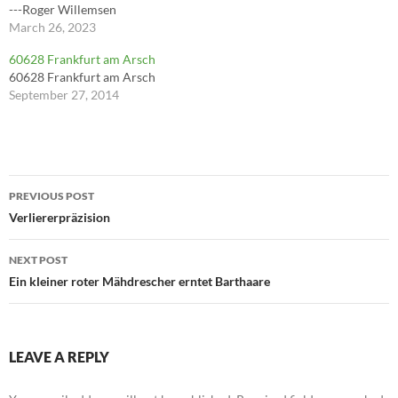
---Roger Willemsen
March 26, 2023
60628 Frankfurt am Arsch
60628 Frankfurt am Arsch
September 27, 2014
Post
PREVIOUS POST
navigation
Verliererpräzision
NEXT POST
Ein kleiner roter Mähdrescher erntet Barthaare
LEAVE A REPLY