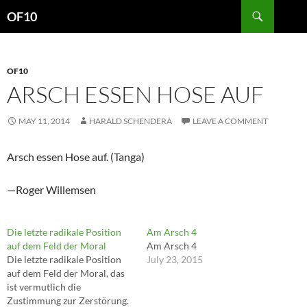
Search
OF10
SKIP
TO
CONTENT
OF10
ARSCH ESSEN HOSE AUF
MAY 11, 2014
HARALD SCHENDERA
LEAVE A COMMENT
Arsch essen Hose auf. (Tanga)
—Roger Willemsen
Die letzte radikale Position
Am Arsch 4
auf dem Feld der Moral
Am Arsch 4
Die letzte radikale Position
July 23, 2015
auf dem Feld der Moral, das
ist vermutlich die
Zustimmung zur Zerstörung.