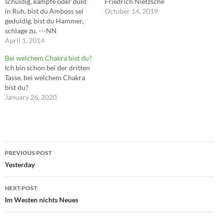
schuldig, kämpfe oder duld'
Friedrich Nietzsche
in Ruh, bist du Amboss sei
October 14, 2019
geduldig, bist du Hammer,
schlage zu. ---NN
April 1, 2014
Bei welchem Chakra bist du?
Ich bin schon bei der dritten
Tasse, bei welchem Chakra
bist du?
January 26, 2020
Post
PREVIOUS POST
navigation
Yesterday
NEXT POST
Im Westen nichts Neues