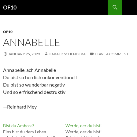
Search
OF10
SKIP
TO
CONTENT
OF10
ANNABELLE
JANUARY 25, 2023
HARALD SCHENDERA
LEAVE A COMMENT
Annabelle, ach Annabelle
Du bist so herrlich unkonventionell
Du bist so wunderbar negativ
Und so erfrischend destruktiv
—Reinhard Mey
Bist du Amboss?
Werde, der du bist!
Eins bist du dem Leben
Werde, der du bist! ---