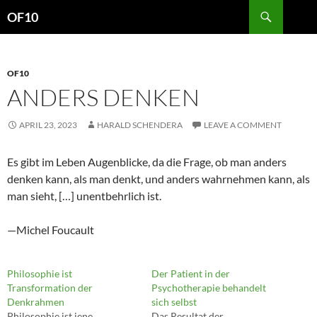
Search
OF10
SKIP
TO
CONTENT
OF10
ANDERS DENKEN
APRIL 23, 2023
HARALD SCHENDERA
LEAVE A COMMENT
Es gibt im Leben Augenblicke, da die Frage, ob man anders
denken kann, als man denkt, und anders wahrnehmen kann, als
man sieht, […] unentbehrlich ist.
—Michel Foucault
Philosophie ist
Der Patient in der
Transformation der
Psychotherapie behandelt
Denkrahmen
sich selbst
Philosophie ist jene
Das Resultat der