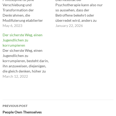
Verschiebung und
Psychotherapie kann also nur
Transformation der
so aussehen, dass der
Denkrahmen, die
Betroffene bekehrt oder
Modifizierung etablierter
überredet wird, anders zu
Werte und all die Arbeit, die
May 6, 2023
fühlen, zu denken oder zu
January 22, 2026
gemacht wird, um anders zu
handeln, als es bisher seine
Der sicherste Weg, einen
denken, anderes zu machen
Gewohnheit war. Der
Jugendlichen zu
und anders zu werden, als
'Patient' verändert manche
korrumpieren
man ist. ---Michel Foucault
seiner Verhaltensweisen;
Der sicherste Weg, einen
oder er bleibt der gleiche.
Jugendlichen zu
Der Psychotherapeut tut
korrumpieren, besteht darin,
nichts anderes als reden.
ihn anzuweisen, diejenigen,
Wenn es…
die gleich denken, höher zu
schätzen als diejenigen, die
March 12, 2022
anders denken. ---Friedrich
Nietzsche
Post
PREVIOUS POST
navigation
People Own Themselves