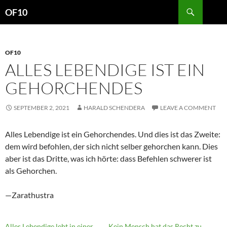
Search
OF10
SKIP
TO
CONTENT
OF10
ALLES LEBENDIGE IST EIN
GEHORCHENDES
SEPTEMBER 2, 2021
HARALD SCHENDERA
LEAVE A COMMENT
Alles Lebendige ist ein Gehorchendes. Und dies ist das Zweite:
dem wird befohlen, der sich nicht selber gehorchen kann. Dies
aber ist das Dritte, was ich hörte: dass Befehlen schwerer ist
als Gehorchen.
—Zarathustra
Alles Lebendige lebt in einer
Kein Mensch hat das Recht zu