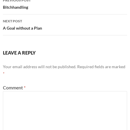
PREVIOUS POST
navigation
Bitchhandling
NEXT POST
A Goal without a Plan
LEAVE A REPLY
Your email address will not be published.
Required fields are marked
*
Comment
*