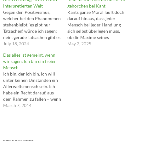
interpretierten Welt
gehorchen bei Kant
Gegen den Positivismus,
Kants ganze Moral läuft doch
welcher bei den Phänomenen
darauf hinaus, dass jeder
stehenbleibt, 'es gibt nur
Mensch bei jeder Handlung
Tatsachen', würde ich sagen:
sich selbst überlegen muss,
nein, gerade Tatsachen gibt es
ob die Maxime seines
nicht, nur Interpretationen.
July 18, 2024
Handelns zum allgemeinen
May 2, 2025
Wir können kein Faktum 'an
Gesetz werden kann. […] Es ist
Das alles ist gemeint, wenn
sich' feststellen; vielmehr ist
ja gerade sozusagen das
wir sagen: Ich bin ein freier
es ein Unsinn, so etwas zu
extrem Umgekehrte des
Mensch
wollen. 'Es ist alles subjektiv',
Gehorsams! Jeder ist
Ich bin, der ich bin. Ich will
sagt ihr: aber schon das ist
Gesetzgeber. Kein Mensch
unter keinen Umständen ein
Auslegung.…
hat das Recht zu gehorchen
Allerweltsmensch sein. Ich
bei Kant.…
habe ein Recht darauf, aus
dem Rahmen zu fallen – wenn
ich es kann. Ich wünsche mir
March 7, 2014
Chancen, nicht Sicherheiten.
Ich will kein ausgeschaltener
Bürger sein, gedemütigt und
abgestumpft, weil der Staat
Post
für mich sorgt. Ich…