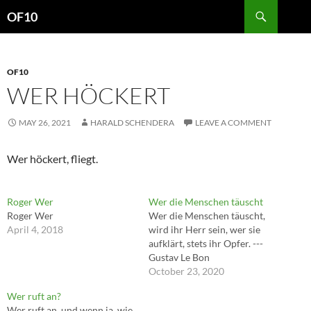
Search
OF10
SKIP
TO
CONTENT
OF10
WER HÖCKERT
MAY 26, 2021
HARALD SCHENDERA
LEAVE A COMMENT
Wer höckert, fliegt.
Roger Wer
Wer die Menschen täuscht
Roger Wer
Wer die Menschen täuscht,
April 4, 2018
wird ihr Herr sein, wer sie
aufklärt, stets ihr Opfer. ---
Gustav Le Bon
October 23, 2020
Wer ruft an?
Wer ruft an, und wenn ja, wie