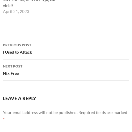
viele?
April 21, 2023
Post
PREVIOUS POST
navigation
I Used to Attack
NEXT POST
Nix Free
LEAVE A REPLY
Your email address will not be published.
Required fields are marked
*