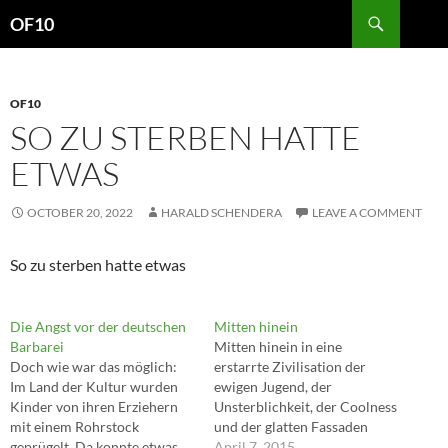
Search
OF10
SKIP
TO
CONTENT
OF10
SO ZU STERBEN HATTE
ETWAS
OCTOBER 20, 2022
HARALD SCHENDERA
LEAVE A COMMENT
So zu sterben hatte etwas
Die Angst vor der deutschen
Mitten hinein
Barbarei
Mitten hinein in eine
Doch wie war das möglich:
erstarrte Zivilisation der
Im Land der Kultur wurden
ewigen Jugend, der
Kinder von ihren Erziehern
Unsterblichkeit, der Coolness
mit einem Rohrstock
und der glatten Fassaden
geprügelt. Da konnte etwas
weht auf einmal der allzu
April 7, 2015