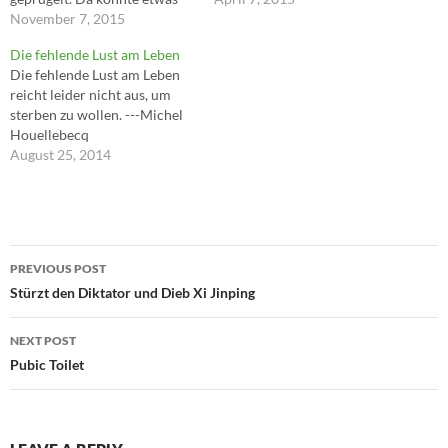
nicht stimmen. Nein, ich habe
November 7, 2015
menschliche Geruch von
diesen Widerspruch damals
Krankenhausschweiß;
Die fehlende Lust am Leben
natürlich nicht verstanden,
Karriere- und
Die fehlende Lust am Leben
nicht einmal geahnt. Nur
Kreditkarteninhaber wie du
reicht leider nicht aus, um
habe ich an meinem ersten
und ich magern plötzlich zu
sterben zu wollen. ---Michel
Schultag in Deutschland
Skeletten ab. Sie sterben,
Houellebecq
gleich etwas zu spüren
allen Versicherungspolicen
August 25, 2014
bekommen, was…
zum Trotz, einfach so. Zeit für
ein neues…
Post
PREVIOUS POST
navigation
Stürzt den Diktator und Dieb Xi Jinping
NEXT POST
Pubic Toilet