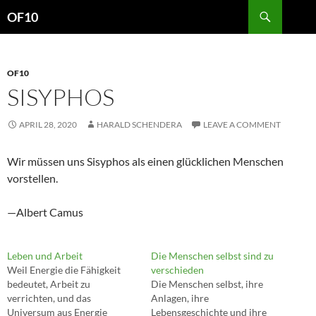
Search
OF10
SKIP
TO
CONTENT
OF10
SISYPHOS
APRIL 28, 2020
HARALD SCHENDERA
LEAVE A COMMENT
Wir müssen uns Sisyphos als einen glücklichen Menschen
vorstellen.
—Albert Camus
Leben und Arbeit
Die Menschen selbst sind zu
Weil Energie die Fähigkeit
verschieden
bedeutet, Arbeit zu
Die Menschen selbst, ihre
verrichten, und das
Anlagen, ihre
Universum aus Energie
Lebensgeschichte und ihre