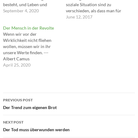
besteht, und Leben und
soziale Situation sind zu
Energie synonym betrachtet
September 4, 2020
verschieden, als dass man für
werden können, bedeutet
alle gültige Forderungen für
June 12, 2017
Leben, die Fähigkeit – besser:
die Partnerschaft aufstellen,
Der Mensch in der Revolte
Notwendigkeit – zu arbeiten,
davon abweichende als falsch
Wenn wir vor der
womit Camus' Satz, dass wir
oder schlecht verurteilen
Wirklichkeit nicht fliehen
uns Sysyphos als einen
könnte. Wir müssen wohl so
wollen, müssen wir in ihr
glücklichen Menschen
viel menschliches
unsere Werte finden. ---
vorstellen können, als
Verständnis füreinander
Albert Camus
Lebensmotto taugt.
aufbringen, dass wir auch uns
April 25, 2020
ferner liegende Liebesformen
respektieren;…
Post
PREVIOUS POST
navigation
Der Trend zum eigenen Brot
NEXT POST
Der Tod muss überwunden werden