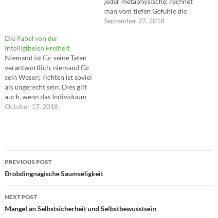
jeder metaphysische; rechnet
man vom tiefen Gefühle die
beigemischten
September 27, 2018
Gedankenelemente ab, so
Die Fabel von der
bleibt das starke Gefühl
intelligibelen Freiheit
übrig, und dieses verbürgt
Niemand ist für seine Taten
nichts für die Erkenntnis als
verantwortlich, niemand für
sich selbst, ebenso wie der
sein Wesen; richten ist soviel
starke Glaube nur seine
als ungerecht sein. Dies gilt
Stärke, nicht…
auch, wenn das Individuum
über sich selbst richtet. Der
October 17, 2018
Satz ist so hell wie
Sonnenlicht, und doch geht
hier jedermann lieber in den
Schatten und die Unwahrheit
Post
zurück: aus Furcht vor den…
PREVIOUS POST
navigation
Brobdingnagische Saumseligkeit
NEXT POST
Mangel an Selbstsicherheit und Selbstbewusstsein