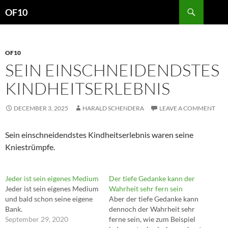
Search
OF10
SKIP
TO
CONTENT
OF10
SEIN EINSCHNEIDENDSTES
KINDHEITSERLEBNIS
DECEMBER 3, 2025
HARALD SCHENDERA
LEAVE A COMMENT
Sein einschneidendstes Kindheitserlebnis waren seine
Kniestrümpfe.
Jeder ist sein eigenes Medium
Der tiefe Gedanke kann der
Jeder ist sein eigenes Medium
Wahrheit sehr fern sein
und bald schon seine eigene
Aber der tiefe Gedanke kann
Bank.
dennoch der Wahrheit sehr
September 29, 2020
ferne sein, wie zum Beispiel